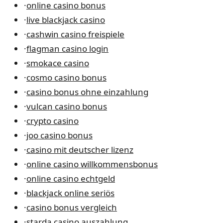
·
online casino bonus
·
live blackjack casino
·
cashwin casino freispiele
·
flagman casino login
·
smokace casino
·
cosmo casino bonus
·
casino bonus ohne einzahlung
·
vulcan casino bonus
·
crypto casino
·
joo casino bonus
·
casino mit deutscher lizenz
·
online casino willkommensbonus
·
online casino echtgeld
·
blackjack online seriös
·
casino bonus vergleich
·
starda casino auszahlung