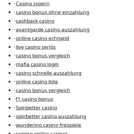
·
Casino zypern
·
casino bonus ohne einzahlung
·
cashback casino
·
avantgarde casino auszahlung
·
online casino echtgeld
·
live casino seriös
·
casino bonus vergleich
·
mafia casino login
·
casino schnelle auszahlung
·
online casino liste
·
casino bonus vergleich
·
f1 casino bonus
·
Spinbetter casino
·
spinbetter casino auszahlung
·
wunderino casino freispiele
·
seriöse online casinos