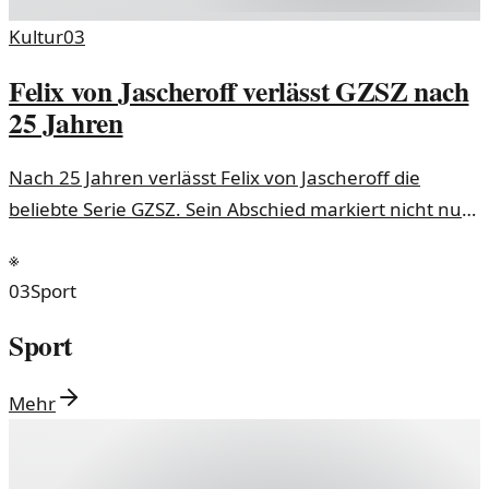
Kultur
03
Felix von Jascheroff verlässt GZSZ nach
25 Jahren
Nach 25 Jahren verlässt Felix von Jascheroff die
beliebte Serie GZSZ. Sein Abschied markiert nicht nur
das Ende einer Ära, sondern wirft auch Fragen über
※
die Zukunft der Serie auf.
03
Sport
Sport
Mehr