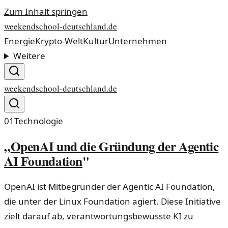
Zum Inhalt springen
weekendschool-deutschland.de
Energie
Krypto-Welt
Kultur
Unternehmen
Weitere
weekendschool-deutschland.de
01
Technologie
„
OpenAI und die Gründung der Agentic
AI Foundation
"
OpenAI ist Mitbegründer der Agentic AI Foundation,
die unter der Linux Foundation agiert. Diese Initiative
zielt darauf ab, verantwortungsbewusste KI zu