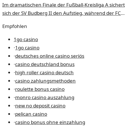
Im dramatischen Finale der Fußball-Kreisliga A sichert
sich der SV Budberg II den Aufstieg, während der FC
Meerfeld den bitteren Gang in die untere Liga
Empfohlen
antreten muss.
1go casino
·
1go casino
·
deutsches online casino seriös
·
casino deutschland bonus
·
high roller casino deutsch
·
casino zahlungsmethoden
·
roulette bonus casino
·
monro casino auszahlung
·
new no deposit casino
·
pelican casino
·
casino bonus ohne einzahlung