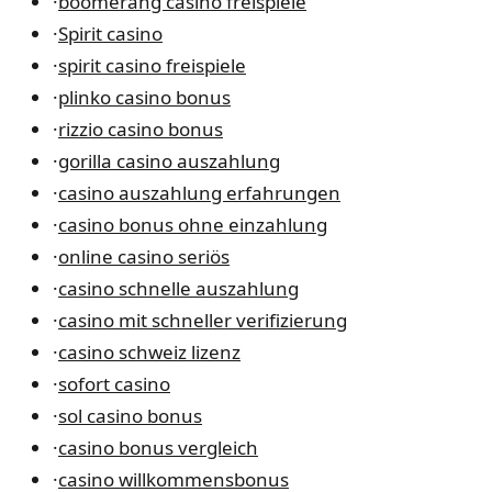
·
boomerang casino freispiele
·
Spirit casino
·
spirit casino freispiele
·
plinko casino bonus
·
rizzio casino bonus
·
gorilla casino auszahlung
·
casino auszahlung erfahrungen
·
casino bonus ohne einzahlung
·
online casino seriös
·
casino schnelle auszahlung
·
casino mit schneller verifizierung
·
casino schweiz lizenz
·
sofort casino
·
sol casino bonus
·
casino bonus vergleich
·
casino willkommensbonus